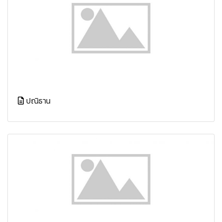
ปณิธาน